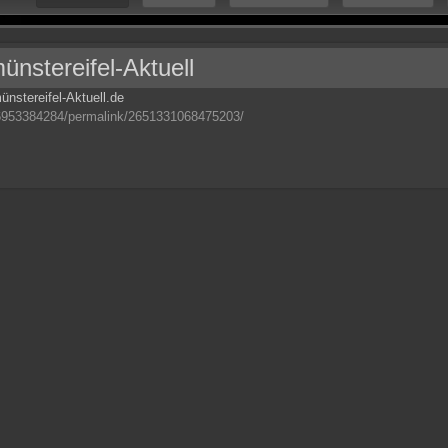
nstereifel-Aktuell
nstereifel-Aktuell.de
6953384284/permalink/2651331068475203/