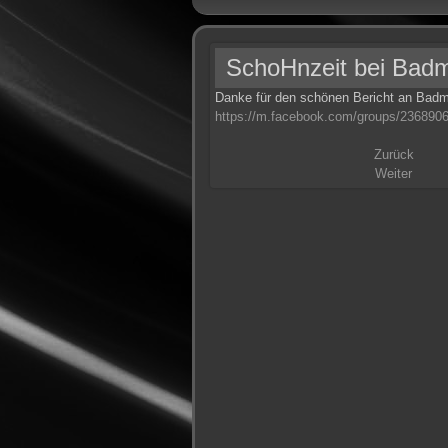
SchoHnzeit bei Badmü
Danke für den schönen Bericht an Badmü
https://m.facebook.com/groups/236890
Zurück
Weiter