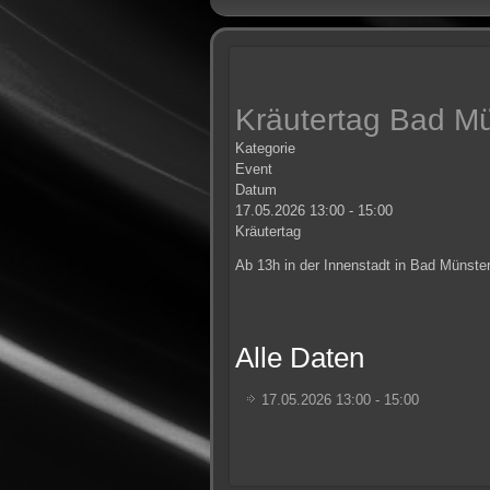
Kräutertag Bad Mü
Kategorie
Event
Datum
17.05.2026
13:00
-
15:00
Kräutertag
Ab 13h in der Innenstadt in Bad Münste
Alle Daten
17.05.2026
13:00 - 15:00