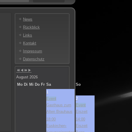
Vorheriges
Vorheriger
Nächstes
Nächstes
Jahr
Monat
Jahr
Monat
News
Rückblick
Links
Kontakt
Impressum
Datenschutz
August 2026
Mo
Di
Mi
Do
Fr
Sa
So
1
Event
2
Gasthaus zum
Event
Alten Brauhaus
Eiszeit
18:00
14:00
Euskirchen-
Eiszeit