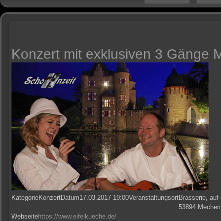
Konzert mit exklusiven 3 Gänge
Kategorie
Konzert
Datum
17.03.2017
19:00
Veranstaltungsort
Brasserie, auf
53894 Mechern
Webseite
https://www.eifelkueche.de/