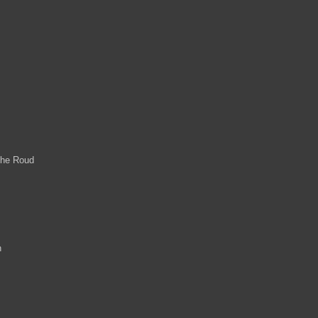
the Roud
h