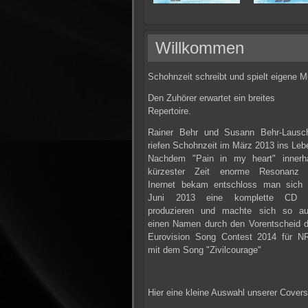
Willkommen
Schohnzeit schreibt und spielt eigene 
Den Zuhörer erwartet ein breites
Repertoire.
Rainer Behr und Susann Behr-Lausc
riefen Schohnzeit im März 2013 ins Leb
Nachdem "Pain in my heart" innerh
kürzester Zeit enorme Resonanz 
Inernet bekam entschloss man sich
Juni 2013 eine komplette CD 
produzieren und machte sich so a
einen Namen durch den Vorentscheid 
Eurovision Song Contest 2014 für 
mit dem Song "Zivilcourage"
Hier eine kleine Auswahl unserer Cover