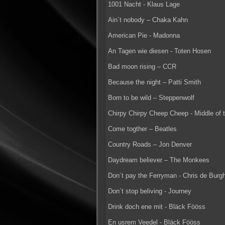
1001 Nacht - Klaus Lage
Ain´t nobody – Chaka Kahn
American Pie - Madonna
An Tagen wie diesen - Toten Hosen
Bad moon rising – CCR
Because the night – Patti Smith
Born to be wild – Steppenwolf
Chirpy Chirpy Cheep Cheep - Middle of 
Come togther – Beatles
Country Roads – Jon Denver
Daydream believer – The Monkees
Don´t pay the Ferryman - Chris de Burg
Don´t stop beliving - Journey
Drink doch ene mit - Bläck Fööss
En usrem Veedel - Bläck Fööss