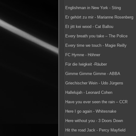
Englishman in New York - Sting
Er gehört zu mir - Marianne Rosenberg
Et jitt kei wood - Cat Ballou
Every breath you take – The Police
Every time we touch - Magie Reilly
FC Hymne - Höhner
Für die Iwigkeit -Räuber
Gimme Gimme Gimme - ABBA
Griechischer Wein - Udo Jürgens
Hallelujah - Leonard Cohen
Have you ever seen the rain – CCR
Here I go again - Whitesnake
Here without you - 3 Doors Down
Hit the road Jack - Percy Mayfield