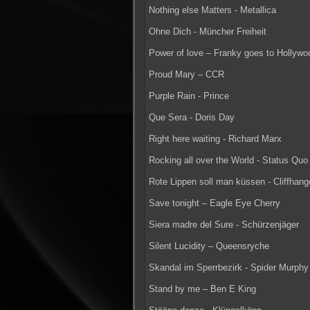
Nothing else Matters - Metallica
Ohne Dich - Müncher Freiheit
Power of love – Franky goes to Hollywo
Proud Mary – CCR
Purple Rain - Prince
Que Sera - Doris Day
Right here waiting - Richard Marx
Rocking all over the World - Status Quo
Rote Lippen soll man küssen - Cliffhang
Save tonight – Eagle Eye Cherry
Siera madre del Sure - Schürzenjäger
Silent Lucidity – Queensryche
Skandal im Sperrbezirk - Spider Murph
Stand by me – Ben E King