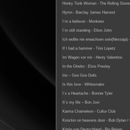
Honky Tonk Woman - The Rolling Stone
Hymn - Barclay James Harvest
I´m a believer - Monkees
I´m still standing - Elton John
Ich wollte nie erwachsen sein(Nessaja) 
If I had a hammer - Trini Lopetz
Im Wagen vor mir - Henry Valentino
In the Ghetto - Elvis Presley
Iris – Goo Goo Dolls
Is this love - Whitesnake
I´s a Heartache - Bonnie Tyler
It´s my life – Bon Jovi
Karma Chameleon - Cultur Club
Knockin on heavens door - Bob Dylan /
König von Deutschland - Rio Reiser