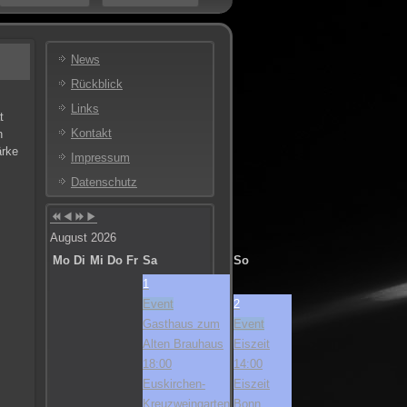
Vorheriges
Vorheriger
Nächstes
Nächstes
Jahr
Monat
Jahr
Monat
News
Rückblick
Links
t
Kontakt
n
ärke
Impressum
Datenschutz
August 2026
Mo
Di
Mi
Do
Fr
Sa
So
1
Event
2
Gasthaus zum
Event
Alten Brauhaus
Eiszeit
18:00
14:00
Euskirchen-
Eiszeit
Kreuzweingarten
Bonn