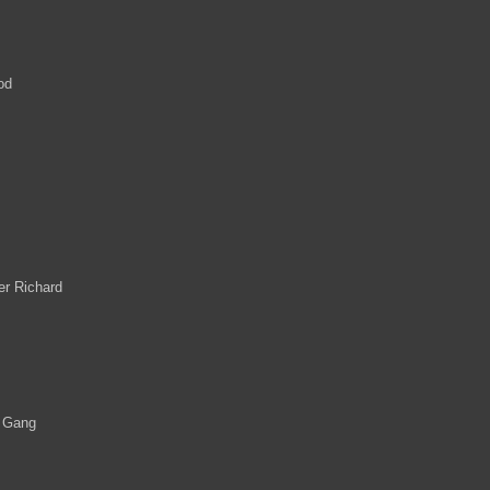
od
er Richard
y Gang