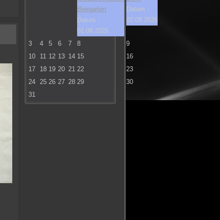
Biergarten
Datum :
Datum :
02.08.2026
01.08.2026
3
4
5
6
7
8
9
10
11
12
13
14
15
16
17
18
19
20
21
22
23
24
25
26
27
28
29
30
31