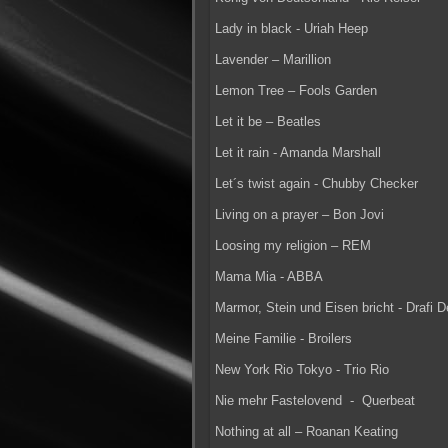
Lady in black - Uriah Heep
Lavender – Marillion
Lemon Tree – Fools Garden
Let it be – Beatles
Let it rain - Amanda Marshall
Let´s twist again - Chubby Checker
Living on a prayer – Bon Jovi
Loosing my religion – REM
Mama Mia - ABBA
Marmor, Stein und Eisen bricht - Drafi 
Meine Familie - Broilers
New York Rio Tokyo - Trio Rio
Nie mehr Fastelovend - Querbeat
Nothing at all – Roanan Keating